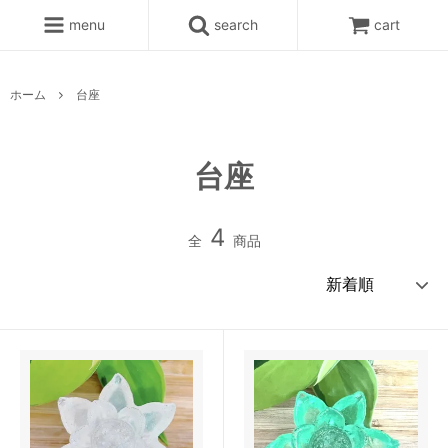
menu
search
cart
ホーム
台座
台座
4
全
商品