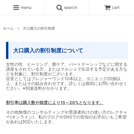
menu
search
cart
ホーム
大口購入の割引制度
大口購入の割引制度について
女性の性、ヒーリング、膣ケア、パートナーシップなどに関する
講座をされている方、またはマルシェで出店する予定がある方な
どを対象に、割引制度がございます。
目安としてはプレジャーワンド10本以上、ヨニエッグ20個以
上、またはその組み合わせです。詳しくは個別にお問い合わせく
ださい。※別途送料がかかります。
割引率は購入数や頻度により15～20%となります。
その他無償のコンサルティングや受講者向けの使い方のレクチャ
ー(オンライン)、私のブログやSNSでの告知のお手伝いもご希望
があれば対応いたします。