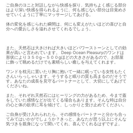
ご自身のヨニと対話しながら快感を探り、気持ちよく感じる部分
はより深い快感を得られるように、何も感じない部分は目覚めさ
せていくように丁寧にマッサージしてあげる。
体の変化を感じられた瞬間は、何にも変えがたいほどの喜びと自
分への愛おしさを溢れさせてくれるでしょう。
また、天然石は大きければ大きいほどパワーストーンとしての効
果が高いと言われています。 Deep Ocean Pleasuryのワンドは
形状により３５０g～５００gほどの大きさがあるので、お部屋
に飾って眺めるだけでも素晴らしい癒しを与えてくれます。
ワンドを枕元に置いたり胸に抱いて一緒に眠っている女性もたく
さんいらっしゃいます。そうすると眠りの質も高まるのだそうで
す。あなたの成長を見守るパートナーとして、大切にしてあげて
くださいね。
また、それぞれ天然石にはヒーリングの力があるため、今まで蓋
をしていた感情などが出てくる場合もあります。そんな時は自分
の心と体の欲求に耳を傾けて、しっかりと受け止めてください。
ご自身が受け入れられたら、その感情をパートナーと分かち合っ
てみてはいかがでしょうか？きっと、あなたが思う以上にそんな
気づきを親身になって聞いてくれ、喜んでくれるはずですよ。