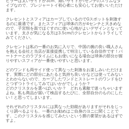
ピラーは太いサイドが3cm、細いサイドが1センチのスリムなタ
イプなので、プレジャートイ初心者にも安心してお使いいただけ
ます。
クレセントとスフィアはカーブしているのでGスポットを刺激す
るのに最適です。またスフィアは球体の方が4センチと大きめな
ので、子宮頸を面でほぐすのに使い心地がよいデザインとなって
います。太さが気になる方は3.5cmのクレセントからトライして
みてください。
クレセントは私の一番のお気に入りで、中国の腕の良い職人さん
を抱える会社と当店が直接提携して特注している自信作です！パ
ートナーとのラブタイムにもお使いになる場合は球体の部分が握
りやすいスフィアが一番使いやすいと思います。
どのワンドも両サイド使って異なった刺激をお楽しみいただけま
す。実際にどの部分にあたると気持ち良いかなどは使ってみない
とわからないので、カーブしたワンドとストレートのワンドをひ
とつずつトライしてみてはいかがでしょうか？
どのクリスタルを選べばいいか？ どれも素敵で迷っちゃいます
よね。私も商品が届いて検品するたびに、全部自分のものにした
い！と思ってしまいます。
それぞれのクリスタルには異なった効能がありますがそれをじっ
くり調べるよりも、一番のお勧めはご自身のヨニに聞くことで
す。このクリスタルを感じてみたいという膣の要望があるはずで
すよ。