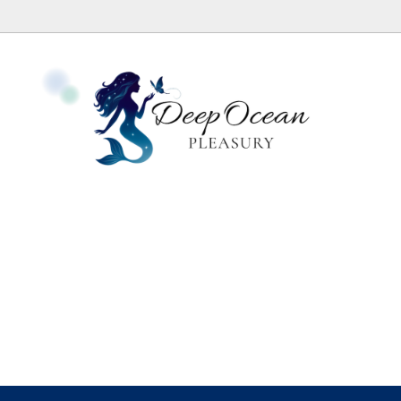
ッグ
エッグについて
セット
日本国内外の代理店
レット
のお手入れとプログラミング
動画・個人セッション・講座
簡単Yoniエッグプラクティス
送時期について
サーヴィクスと神秘体験