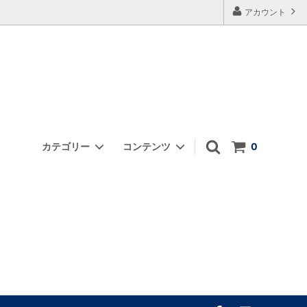
アカウント
カテゴリー
コンテンツ
0
浄化・ヨニケアグッズ他
FAQ
オーナーの思い
あなたはどのタイプ？｜目的別のワンド
選び