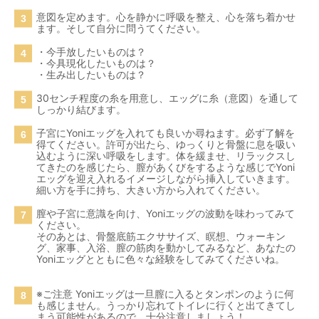
意図を定めます。心を静かに呼吸を整え、心を落ち着かせ
ます。そして自分に問うてください。
・今手放したいものは？
・今具現化したいものは？
・生み出したいものは？
30センチ程度の糸を用意し、エッグに糸（意図）を通して
しっかり結びます。
子宮にYoniエッグを入れても良いか尋ねます。必ず了解を
得てください。許可が出たら、ゆっくりと骨盤に息を吸い
込むように深い呼吸をします。体を緩ませ、リラックスし
てきたのを感じたら、膣があくびをするような感じでYoni
エッグを迎え入れるイメージしながら挿入していきます。
細い方を手に持ち、大きい方から入れてください。
膣や子宮に意識を向け、Yoniエッグの波動を味わってみて
ください。
そのあとは、骨盤底筋エクササイズ、瞑想、ウォーキン
グ、家事、入浴、膣の筋肉を動かしてみるなど、あなたの
Yoniエッグとともに色々な経験をしてみてくださいね。
※ご注意 Yoniエッグは一旦膣に入るとタンポンのように何
も感じません。うっかり忘れてトイレに行くと出てきてし
まう可能性があるので、十分注意しましょう！