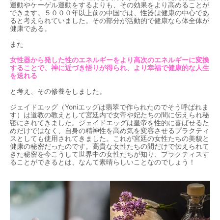
運動やケーゲル運動をするよりも、その効果をより高めることが
できます。５０００年以上前の中国では、性器は健康の中心であ
ると考えられていました。その部分が活動的で健康なら体全体が
健康である。
また
女性器から発した性のエネルギーをより高次のエネルギーに変換
することで、神に近づき悟りが得られ、より幸福で健康的な人生
を送れる
と考え、その修養をしました。
ジェイドエッグ（Yoniエッグは翡翠で作られたのでそう呼ばれま
す）は道教の教えとして宮廷内で女帝や妃たちの間に伝えられ秘
密にされてきました。ジェイドエッグは皇帝を性的に喜ばせるた
めだけではなく、自身の精神性を高め気を変容させるプラクティ
スとしても使用されてきました。これが宮廷の女性たちの美貌と
健康の秘密だったのです。高貴な女性たちの間だけで伝えられて
きた秘密を今こうして世界中の女性たちが知り、プラクティスす
ることができるとは、なんて素晴らしいことなのでしょう！