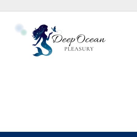
ッグ
エッグについて
セット
日本国内外の代理店
レット
のお手入れとプログラミング
動画・個人セッション・講座
簡単Yoniエッグプラクティス
送時期について
サーヴィクスと神秘体験