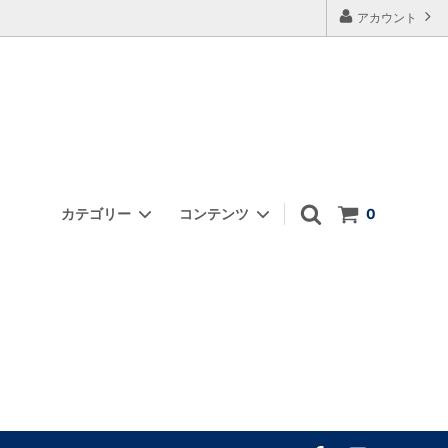
アカウント
カテゴリー
コンテンツ
0
浄化・ヨニケアグッズ他
FAQ
オーナーの思い
あなたはどのタイプ？｜目的別のワンド
選び