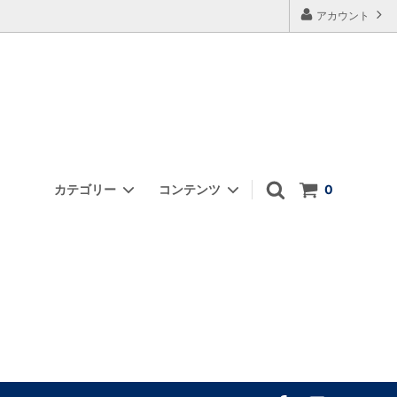
アカウント
カテゴリー
コンテンツ
0
浄化・ヨニケアグッズ他
FAQ
オーナーの思い
あなたはどのタイプ？｜目的別のワンド
選び