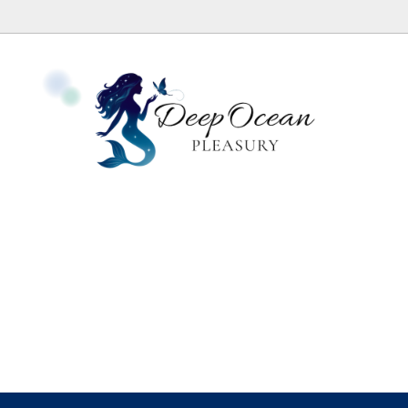
ッグ
エッグについて
セット
日本国内外の代理店
レット
のお手入れとプログラミング
動画・個人セッション・講座
簡単Yoniエッグプラクティス
送時期について
サーヴィクスと神秘体験